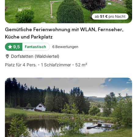
ab
51 €
pro Nacht
Gemütliche Ferienwohnung mit WLAN, Fernseher,
Küche und Parkplatz
9,5
Fantastisch
6
Bewertungen
Dorfstetten (Waldviertel)
Platz für 4 Pers.
1 Schlafzimmer
52 m²