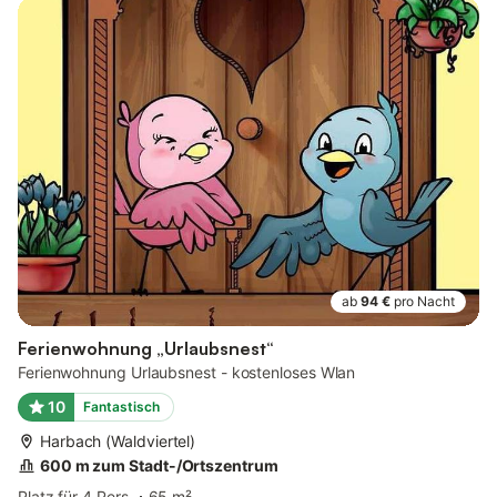
ab
94 €
pro Nacht
Ferienwohnung „Urlaubsnest“
Ferienwohnung Urlaubsnest - kostenloses Wlan
10
Fantastisch
Harbach (Waldviertel)
600 m zum Stadt-/Ortszentrum
Platz für 4 Pers.
65 m²