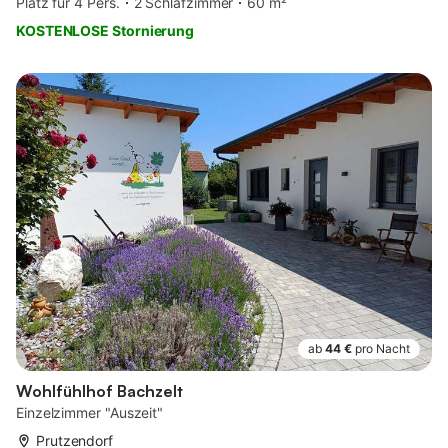
Platz für 4 Pers.
2 Schlafzimmer
60 m²
KOSTENLOSE Stornierung
ab
44 €
pro Nacht
Wohlfühlhof Bachzelt
Einzelzimmer "Auszeit"
Prutzendorf