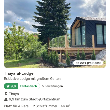
ab
90 €
pro Nacht
Thayatal-Lodge
Exklusive Lodge mit großem Garten
9,6
Fantastisch
5
Bewertungen
Thaya
6,9 km zum Stadt-/Ortszentrum
Platz für 4 Pers.
2 Schlafzimmer
46 m²