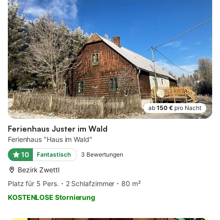
ab
150 €
pro Nacht
Ferienhaus Juster im Wald
Ferienhaus "Haus im Wald"
10
Fantastisch
3
Bewertungen
Bezirk Zwettl
Platz für 5 Pers.
2 Schlafzimmer
80 m²
KOSTENLOSE Stornierung