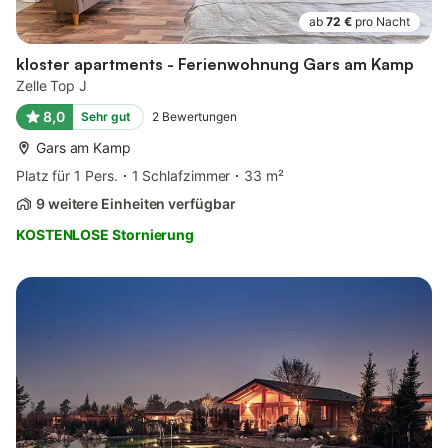
ab
72 €
pro Nacht
kloster apartments - Ferienwohnung Gars am Kamp
Zelle Top J
8,0
Sehr gut
2
Bewertungen
Gars am Kamp
Platz für 1 Pers.
1 Schlafzimmer
33 m²
9 weitere Einheiten verfügbar
KOSTENLOSE Stornierung