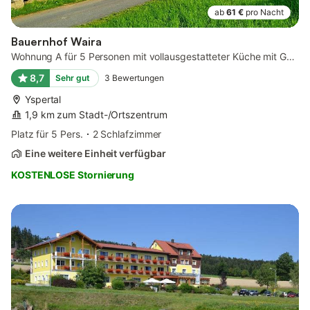
ab
61 €
pro Nacht
Bauernhof Waira
Wohnung A für 5 Personen mit vollausgestatteter Küche mit Geschirrspüler
8,7
Sehr gut
3
Bewertungen
Yspertal
1,9 km zum Stadt-/Ortszentrum
Platz für 5 Pers.
2 Schlafzimmer
Eine weitere Einheit verfügbar
KOSTENLOSE Stornierung