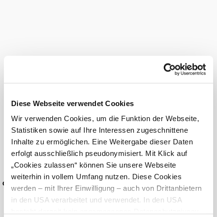
Zisterzienserkulturlandschaften
Der Bernhardiweg ist nicht nur ein regionales
Projekt – er ist auch Teil eines größeren Ganzen:
des europäischen Kulturprojekts
.
Cisterscapes
Cisterscapes
– Cistercian Landscapes Connecting
ist ein grenzüberschreitendes Netzwerk,
Europe
das die
Zisterzienserkulturlandschaften Europas
miteinander verbindet und als europäisches Erbe
erfahrbar machen möchte.
Diese Webseite verwendet Cookies
Der Bernhardiweg fügt sich in diese Idee ideal
ein:
Wir verwenden Cookies, um die Funktion der Webseite,
Statistiken sowie auf Ihre Interessen zugeschnittene
Er verbindet zehn Stiftspfarren mit dem
Inhalte zu ermöglichen. Eine Weitergabe dieser Daten
Mutterkloster
Er führt durch vom Zisterzienserorden
erfolgt ausschließlich pseudonymisiert. Mit Klick auf
geprägte Natur- und Kulturräume
„Cookies zulassen“ können Sie unsere Webseite
Und er bringt die Werte des Ordens – Stille,
weiterhin in vollem Umfang nutzen. Diese Cookies
Einfachheit, Einkehr, Arbeit und Gebet – in
 der
die Gegenwart
werden – mit Ihrer Einwilligung – auch von Drittanbietern
in den USA verarbeitet und verwendet. In den USA
Pilgernde sind auf diesem Weg also nicht nur in
besteht derzeit kein angemessenes Datenschutzniveau,
der Region unterwegs, sondern auch auf