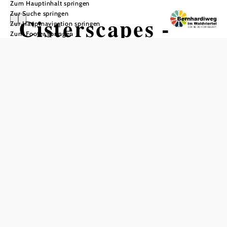
Zum Hauptinhalt springen
Zur Suche springen
Cisterscapes -
Zur Hauptnavigation springen
Zum Footer springen
Cistercian
Landscapes
Connecting
Europe
Der Bernhardiweg im
europäischen Netzwerk der