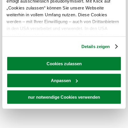
erfolgt ausschließlich pseudonymisiert. Mit Klick auf
von dieser Heimat
„Cookies zulassen“ können Sie unsere Webseite
empfinden. Ihr
betretet eine Kirche,
weiterhin in vollem Umfang nutzen. Diese Cookies
in der schon viele
werden – mit Ihrer Einwilligung – auch von Drittanbietern
Menschen vor Euch
in den USA verarbeitet und verwendet. In den USA
gebetet haben. Die
Kirche ist erfüllt von
besteht derzeit kein angemessenes Datenschutzniveau,
den Gebeten vieler
und es ist nicht ausgeschlossen, dass staatliche
Menschen. Und die
Details zeigen
Sicherheitsbehörden entsprechende Anordnungen
Kirche ist selber
gebauter Glaube.
gegenüber den Drittanbietern (Google und Meta
Indem Ihr Euch
Platforms, Inc.) treffen, um Zugriff auf Daten zu Kontroll-
Cookies zulassen
einfach in die Kirche
und Überwachungszwecken zu erhalten. Dagegen gibt es
setzt, habt Ihr Anteil
am Glauben derer,
keine wirksamen Rechtsbehelfe und
Anpassen
die diese Kirche unter
Rechtsschutzmöglichkeiten. Zudem werden von den
vielen Mühen gebaut
USA keine geeigneten Garantien für den Schutz
haben, und am
Glauben derer, die
personenbezogener Daten gewährt. Wir geben nur Ihre
nur notwendige Cookies verwenden
seit Jahrhunderten
IP-Adresse (in gekürzter Form, sodass keine eindeutige
dort gebetet haben.
Zuordnung möglich ist) sowie technische Informationen
Und in der Kirche
öffnet sich der
wie Browser, Internetanbieter, Endgerät und
Himmel über Euch.
Bildschirmauflösung an Google bzw. an. Meta weiter.
Ihr tretet in eine