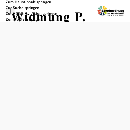
Zum Hauptinhalt springen
Zur Suche springen
Widmung P.
Zur Hauptnavigation springen
Zum Footer springen
Anselm Grün
OSB
Liebe
Wanderer
und
Wanderinnen!
Auf dem
Bernhardiweg