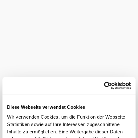
sei ganz bei dir und
lass die Last der
Vergangenheit los.
Du kannst sie aber
nur loslassen, wenn
du sie angenommen
hast. 3. Zieh aus aus
dem Sichtbaren.
Gehe auf das
Unsichtbare, auf Gott
zu. Oder wie der
romantische Dichter
Novalis sagt: „Wohin
denn gehen wir? –
Immer nach Hause.“
Ja, wir gehen immer
nach Hause, einer
Heimat zu, von der
Paulus sagt: „Unsere
Diese Webseite verwendet Cookies
Heimat ist im
Himmel“ (Phil 3,20)
Wir verwenden Cookies, um die Funktion der Webseite,
Wenn Ihr auf Eurem
Statistiken sowie auf Ihre Interessen zugeschnittene
Weg immer wieder in
einer Kirche einkehrt,
Inhalte zu ermöglichen. Eine Weitergabe dieser Daten
dann könnt Ihr etwas