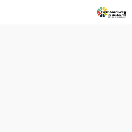
Öffnungszeiten
vom 01.01. bis zum 31.12.
Montag
05:30 - 21:00 Uhr
Dienstag
05:30 - 21:00 Uhr
Mittwoch
05:30 - 21:00 Uhr
Donnerstag
05:30 - 21:00 Uhr
Freitag
05:30 - 21:00 Uhr
Samstag
05:30 - 21:00 Uhr