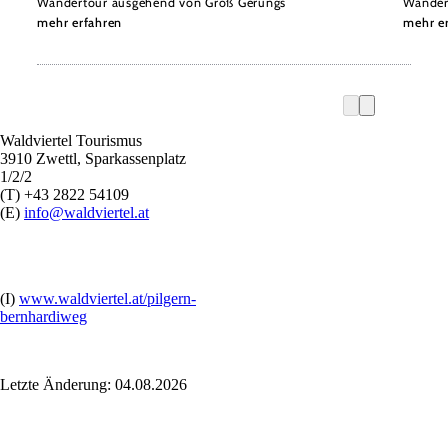
Wandertour ausgehend von Groß Gerungs
Wandert
mehr erfahren
mehr e
Waldviertel Tourismus
3910 Zwettl, Sparkassenplatz
1/2/2
(T) +43 2822 54109
(E)
info@waldviertel.at
(I)
www.waldviertel.at/pilgern-
bernhardiweg
Letzte Änderung: 04.08.2026