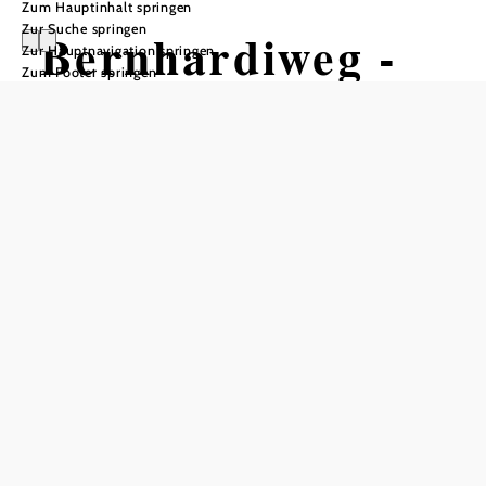
Zum Hauptinhalt springen
Zur Suche springen
Bernhardiweg -
Zur Hauptnavigation springen
Zum Footer springen
Etappe 3: Weitra
- Großotten
Wandertour ausgehend von Weitra
Schwierigkeit: schwer
Distanz: 20,90 km
Dauer: 5:40 h
Aufstieg: 586 Hm
Abstieg: 511 Hm
In Merkliste speichern