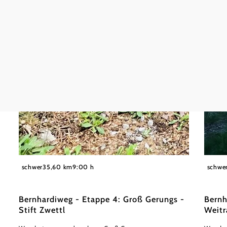
©
Dr. Markus Peham
Dr. Ma
schwer
35,60 km
9:00 h
schwe
Bernhardiweg - Etappe 4: Groß Gerungs -
Bernh
Stift Zwettl
Weitr