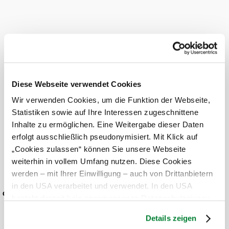
unter www.forumenerqi.at)
Serviceangebote
Haustiere erlaubt
Gästehaus
Diese Webseite verwendet Cookies
Steinbrunner
Wir verwenden Cookies, um die Funktion der Webseite,
anfragen
Statistiken sowie auf Ihre Interessen zugeschnittene
Inhalte zu ermöglichen. Eine Weitergabe dieser Daten
erfolgt ausschließlich pseudonymisiert. Mit Klick auf
„Cookies zulassen“ können Sie unsere Webseite
mehr anzeigen
weiterhin in vollem Umfang nutzen. Diese Cookies
werden – mit Ihrer Einwilligung – auch von Drittanbietern
Umgebung erkunden
in den USA verarbeitet und verwendet. In den USA
 der
besteht derzeit kein angemessenes Datenschutzniveau,
Ausflugsziele, Hotels, Touren und mehr
und es ist nicht ausgeschlossen, dass staatliche
Details zeigen
Suchradius
Sicherheitsbehörden entsprechende Anordnungen
10 km
20 km