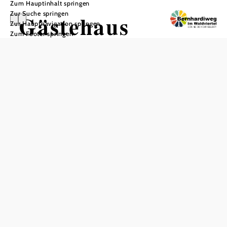
Zum Hauptinhalt springen
Zur Suche springen
Gästehaus
Zur Hauptnavigation springen
Zum Footer springen
Steinbrunner
In Merkliste speichern
In unserem im Zentrum von Groß Gerungs gelegenen
Gästehaus, helfen wir Ihnen, dem Alltag zu entfliehen.
Morgens verwöhnen wir Sie mit hausgemachten
Marmeladen und Bioprodukten aus der Region.
©
Steinbrunner
Hunde sind willkommen.
Im hauseigenen Seminarraum bieten wir neben
Klangmassagen auch ein vielfältiges Kursprogramm (Infos