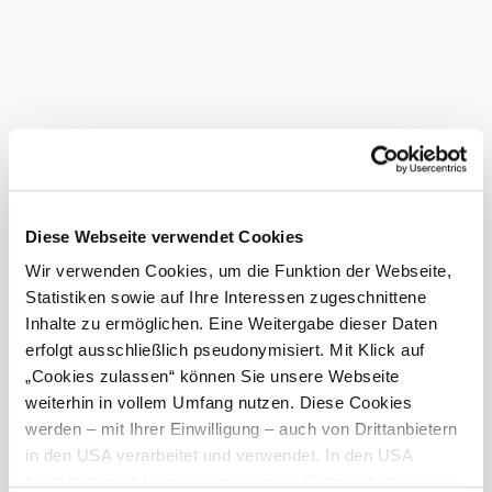
Angelvergnügen inmitten der unberührten Landschaft
nichts mehr im Wege.
Das aktuelle Wetter in Gmünd
Heute, 09.08.2026
13° bis 29°
bewölkt
Windgeschwindigkeit
2,2 km/h
Diese Webseite verwendet Cookies
Morgen, 10.08.2026
15° bis 33°
Wir verwenden Cookies, um die Funktion der Webseite,
©
Statistiken sowie auf Ihre Interessen zugeschnittene
Stadtgemeinde Gmünd
Gewitter
Inhalte zu ermöglichen. Eine Weitergabe dieser Daten
Windgeschwindigkeit
2,2 km/h
erfolgt ausschließlich pseudonymisiert. Mit Klick auf
„Cookies zulassen“ können Sie unsere Webseite
Umgebung erkunden
weiterhin in vollem Umfang nutzen. Diese Cookies
werden – mit Ihrer Einwilligung – auch von Drittanbietern
Ausflugsziele, Hotels, Touren und mehr
in den USA verarbeitet und verwendet. In den USA
Suchradius
besteht derzeit kein angemessenes Datenschutzniveau,
10 km
20 km