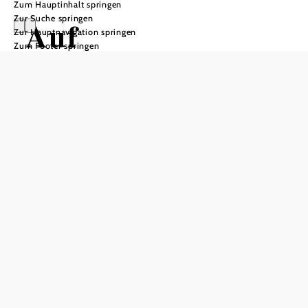
Zum Hauptinhalt springen
Zur Suche springen
Auf
Zur Hauptnavigation springen
Zum Footer springen
Hundertwassers
Spuren Nr. 55a
Wandertour ausgehend von Zwettl
Hauptplatz
Schwierigkeit: leicht
Distanz: 12,15 km
Dauer: 3:30 h
Aufstieg: 66 Hm
Abstieg: 42 Hm
In Merkliste speichern