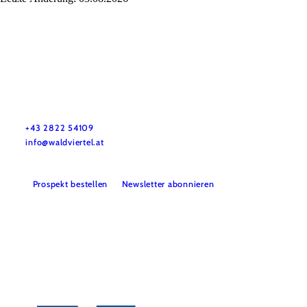
Urlaubsservice
Haben Sie Fragen? Wir helfen Ihnen gerne weiter.
+43 2822 54109
info@waldviertel.at
Prospekt bestellen
Newsletter abonnieren
Partner
Presse
Gruppenreisen
Newsletter
Podcast
Karriere
Gemeindeservices
Reise- und Stornobedingungen
Impressum
Datenschutz
LEADER
Haftungsausschluss