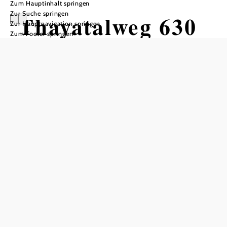
Zum Hauptinhalt springen
Zur Suche springen
Thayatalweg 630
Zur Hauptnavigation springen
Zum Footer springen
Wandertour ausgehend von
Nebelstein - Nebelsteinhütte
Schwierigkeit: mittel
Distanz: 180,40 km
Dauer: 48:00 h
Aufstieg: 1594 Hm
Abstieg: 2313 Hm
In Merkliste speichern