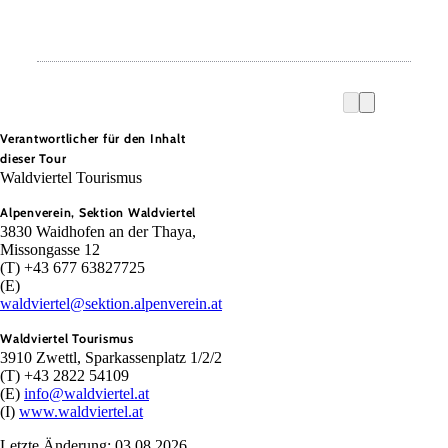
Verantwortlicher für den Inhalt
dieser Tour
Waldviertel Tourismus
Alpenverein, Sektion Waldviertel
3830 Waidhofen an der Thaya,
Missongasse 12
(T) +43 677 63827725
(E)
waldviertel@sektion.alpenverein.at
Waldviertel Tourismus
3910 Zwettl, Sparkassenplatz 1/2/2
(T) +43 2822 54109
(E)
info@waldviertel.at
(I)
www.waldviertel.at
Letzte Änderung: 03.08.2026