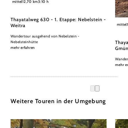
mittel
12,70 km
3:10 h
Thayatalweg 630 - 1. Etappe: Nebelstein -
Waldvi
mittel
Weitra
Wandertour ausgehend von Nebelstein -
Thaya
Nebelsteinhütte
mehr erfahren
Gmü
Wander
mehr e
Weitere Touren in der Umgebung