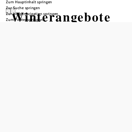
Zum Hauptinhalt springen
Zur Suche springen
Winterangebote
Zur Hauptnavigation springen
Zum Footer springen
im Waldviertel
Abschalten,
ankommen
und
auftanken:
Genießen Sie das
winterliche Waldviertel in
vollen Zügen!