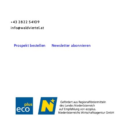
Urlaubsservice
Haben Sie Fragen? Wir helfen Ihnen gerne weiter.
+43 2822 54109
info@waldviertel.at
Prospekt bestellen
Newsletter abonnieren
Partner
Presse
Gruppenreisen
Newsletter
Podcast
Karriere
Gemeindeservices
Reise- und Stornobedingungen
Impressum
Datenschutz
LEADER
Haftungsausschluss