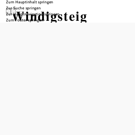
Zum Hauptinhalt springen
Zur Suche springen
Windigsteig
Zur Hauptnavigation springen
Zum Footer springen
Öffnungszeiten
Mo. - Do. 7.30 - 16.30 Uhr, Fr. 7.30 - 17.30 Uhr
In Merkliste speichern
Stille Wälder, sanfte Hügel, satte grüne Wiesen, frische und
klare Gewässer laden ein, die Landschaft in der
Marktgemeinde Windigsteig zu erkunden. Ob zu Fuß, mit
dem Fahrrad oder auf dem Rücken des Pferdes - auf dem
gut ausgebauten Wegenetz erschließt sich die Landschaft