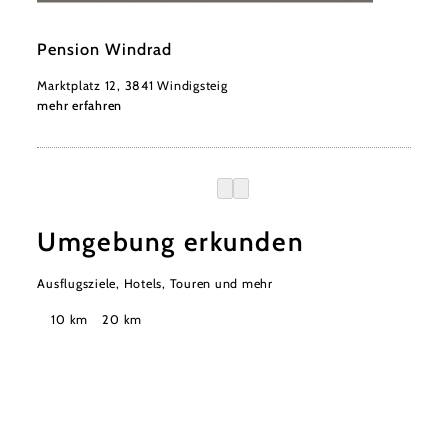
©
Pension Windrad, Gabriele Nitsch
Pension Windrad
Marktplatz 12, 3841 Windigsteig
mehr erfahren
Umgebung erkunden
Ausflugsziele, Hotels, Touren und mehr
Suchradius
10 km
20 km