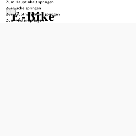
Zum Hauptinhalt springen
Zur Suche springen
E-Bike
Zur Hauptnavigation springen
Zum Footer springen
Ladestation
Rastenfeld
In Merkliste speichern
Die Ladestation für E-Fahrräder beim
Nahversorgerzentrum in Rastenfeld bietet die Möglichkeit,
E-Bikes mit einem selbst mitgebrachtem Ladegerät an vier
versperrbaren Schuko-Steckdosen zu laden. Die
Ladestation befindet sich direkt am Kamptal-Radweg und
an der Volt-Radrunde.