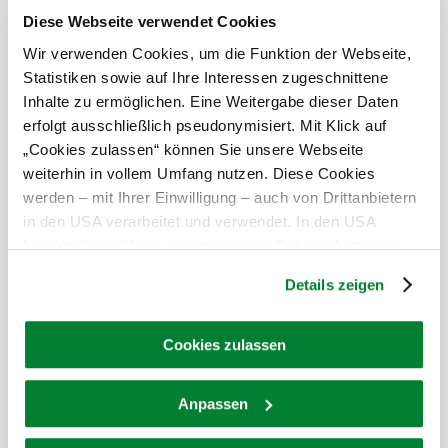
Bei uns finden Sie auch
Diese Webseite verwendet Cookies
Wir verwenden Cookies, um die Funktion der Webseite,
Gasthaus Laister
Statistiken sowie auf Ihre Interessen zugeschnittene
Gastronomie
Inhalte zu ermöglichen. Eine Weitergabe dieser Daten
mehr erfahren
erfolgt ausschließlich pseudonymisiert. Mit Klick auf
Das aktuelle Wetter in Rieggers
„Cookies zulassen“ können Sie unsere Webseite
weiterhin in vollem Umfang nutzen. Diese Cookies
Heute, 10.08.2026
21° bis 31°
werden – mit Ihrer Einwilligung – auch von Drittanbietern
in den USA verarbeitet und verwendet. In den USA
bewölkt
besteht derzeit kein angemessenes Datenschutzniveau,
Windgeschwindigkeit
2,5 km/h
und es ist nicht ausgeschlossen, dass staatliche
Details zeigen
Sicherheitsbehörden entsprechende Anordnungen
Morgen, 11.08.2026
18° bis 27°
gegenüber den Drittanbietern (Google und Meta
Platforms, Inc.) treffen, um Zugriff auf Daten zu Kontroll-
bewölkt
Cookies zulassen
Windgeschwindigkeit
2,2 km/h
und Überwachungszwecken zu erhalten. Dagegen gibt es
keine wirksamen Rechtsbehelfe und
Anpassen
Rechtsschutzmöglichkeiten. Zudem werden von den
Umgebung erkunden
USA keine geeigneten Garantien für den Schutz