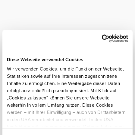
Das aktuelle Wetter in Waidhofen an
der Thaya
Heute, 08.08.2026
17° bis 27°
bewölkt
Windgeschwindigkeit
1,1 km/h
Diese Webseite verwendet Cookies
Morgen, 09.08.2026
15° bis 29°
Wir verwenden Cookies, um die Funktion der Webseite,
teilweise bewölkt
Statistiken sowie auf Ihre Interessen zugeschnittene
Windgeschwindigkeit
1,9 km/h
Inhalte zu ermöglichen. Eine Weitergabe dieser Daten
erfolgt ausschließlich pseudonymisiert. Mit Klick auf
Umgebung erkunden
„Cookies zulassen“ können Sie unsere Webseite
weiterhin in vollem Umfang nutzen. Diese Cookies
Ausflugsziele, Hotels, Touren und mehr
werden – mit Ihrer Einwilligung – auch von Drittanbietern
in den USA verarbeitet und verwendet. In den USA
Suchradius
10 km
20 km
besteht derzeit kein angemessenes Datenschutzniveau,
und es ist nicht ausgeschlossen, dass staatliche