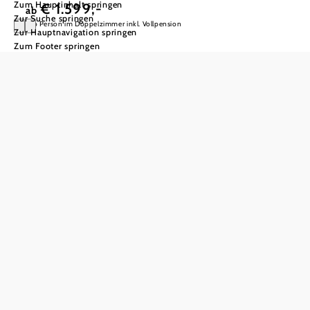
Zum Hauptinhalt springen
€ 1.599,-
ab
Zur Suche springen
pro Person im Doppelzimmer inkl. Vollpension
Zur Hauptnavigation springen
Zum Footer springen
Herzurlaub
Ein Urlaub, der Ihr Herz stärkt –
inklusive umfassender
Herzuntersuchungen
Im Angebot
inkludiert:
7 Nächte inklusive
Vollpension “Xund
genießen”