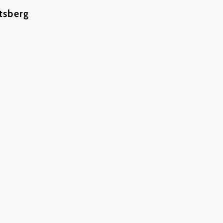
tsberg
©
Gemeinde Lichtenau
In Merkliste speichern
Mitten im Ort Obergrünbach befindet sich der Teich,
ausgestattet ist.
Angrenzend ein Kinderspielplatz, unweit davon der B
Benützung kostenlos.