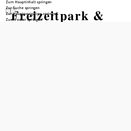
Zum Hauptinhalt springen
Zur Suche springen
Freizeitpark &
Zur Hauptnavigation springen
Zum Footer springen
Bergwerksee
Langau
In Merkliste speichern
Der Bergwerksee liegt außerhalb der Ortschaft Langau, in
Richtung Staatsgrenze (auf halbem Weg zur tschechischen
Ortschaft Schaffa).
Eigebettet in den Freizeitpark Langau bietet das Areal eine
Vielzahl von Möglichkeiten der Freizeitgestaltung.
Wandern auf den "Tut gut" Wanderwegen, Entspannen in