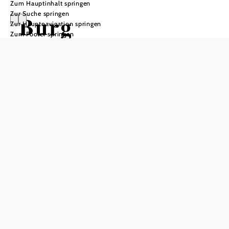
Zum Hauptinhalt springen
Zur Suche springen
Burg
Zur Hauptnavigation springen
Zum Footer springen
Rappottenstein
Öffnungszeiten
nur mit Führung zu besichtigen
In Merkliste speichern
Im Tal des kleinen Kamp präsentiert sich eine der ältesten
Burgen des nordwestlichen Waldviertels stilvoll und stolz
auf einem Granitfelsberg.