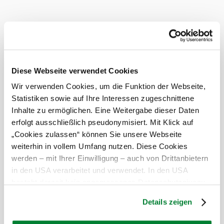
bewölkt
Windgeschwindigkeit
2,8 km/h
Morgen, 10.08.2026
18° bis 33°
bewölkt
Diese Webseite verwendet Cookies
Windgeschwindigkeit
2,1 km/h
Wir verwenden Cookies, um die Funktion der Webseite,
Statistiken sowie auf Ihre Interessen zugeschnittene
Umgebung erkunden
Inhalte zu ermöglichen. Eine Weitergabe dieser Daten
erfolgt ausschließlich pseudonymisiert. Mit Klick auf
Ausflugsziele, Hotels, Touren und mehr
„Cookies zulassen“ können Sie unsere Webseite
Suchradius
10 km
20 km
weiterhin in vollem Umfang nutzen. Diese Cookies
werden – mit Ihrer Einwilligung – auch von Drittanbietern
null
in den USA verarbeitet und verwendet. In den USA
besteht derzeit kein angemessenes Datenschutzniveau,
und es ist nicht ausgeschlossen, dass staatliche
Details zeigen
Sicherheitsbehörden entsprechende Anordnungen
gegenüber den Drittanbietern (Google und Meta