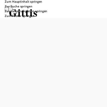
Zum Hauptinhalt springen
Zur Suche springen
Gittis
Zur Hauptnavigation springen
Zum Footer springen
Gartenparadies
In Merkliste speichern
Der naturnahe Garten im nördlichen Waldviertel gedeiht
und wächst bereits seit knapp 40 Jahren.
Für die umweltbewusste Hobbygärtnerin ist ein
harmonisches Leben und Gärtnern im Einklang mit der
Natur sehr wichtig – Selbstversorgung hat hier einen
großen Stellenwert.
Im Garten gibt es allerhand zu sehen – ein Schwimmteich,
romantische Sitzgelegenheiten, hohe Wiesen, der
Hühnergarten sowie die Pferde- und Schafkoppel warten
darauf entdeckt zu werden.