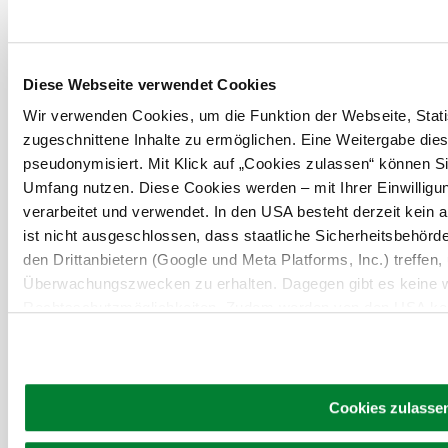
Urlaubsservice
Haben Sie Fragen? Wir helfen Ihnen gerne weiter.
+43 2822 54109
info@waldviertel.at
Diese Webseite verwendet Cookies
Wir verwenden Cookies, um die Funktion der Webseite, Statis
Prospekt bestellen
Newsletter abonnieren
zugeschnittene Inhalte zu ermöglichen. Eine Weitergabe dies
pseudonymisiert. Mit Klick auf „Cookies zulassen“ können Si
Umfang nutzen. Diese Cookies werden – mit Ihrer Einwilligun
Partner
Presse
Gruppenreisen
Newsletter
Podcast
Karriere
Gemeindeservices
verarbeitet und verwendet. In den USA besteht derzeit kei
Reise- und Stornobedingungen
Impressum
Datenschutz
ist nicht ausgeschlossen, dass staatliche Sicherheitsbehö
LEADER
Haftungsausschluss
den Drittanbietern (Google und Meta Platforms, Inc.) treffen,
Überwachungszwecken zu erhalten. Dagegen gibt es keine 
Rechtsschutzmöglichkeiten. Zudem werden von den USA kein
personenbezogener Daten gewährt. Wir geben nur Ihre IP-Ad
eindeutige Zuordnung möglich ist) sowie technische Informati
Endgerät und Bildschirmauflösung an Google bzw. an. Meta w
möglichen späteren Deaktivierung finden Sie in unserer
Dat
Cookies zulasse
Copyright ©