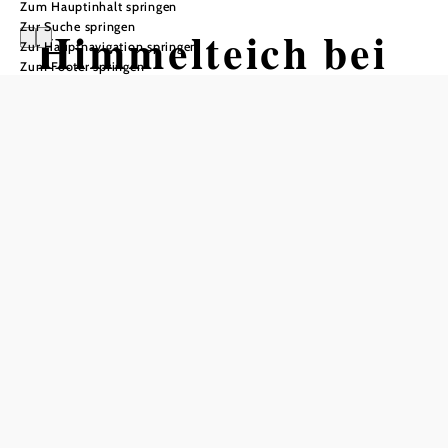
Zum Hauptinhalt springen
Zur Suche springen
Himmelteich bei
Zur Hauptnavigation springen
Zum Footer springen
Ottenschlag
In Merkliste speichern
Der Himmelteich bei Ottenschlag ist ein echtes Paradies
für Angler und Naturfreunde. In dem rund sechs Hektar
großen Teich tummeln sich kapitale Fische wie Karpfen,
Hecht, Forelle, Schleie und Zander. Dank zweier klarer
Waldquellen verfügt der Teich über hervorragende
Wasserqualität – ideale Bedingungen für beeindruckende
Fänge: Hechte bis 13 Kilo, Welse bis 18 Kilo und Karpfen
bis 10 Kilo sind hier keine Seltenheit.
Von April bis Mitte Oktober ist Fangsaison. Fischerkarten