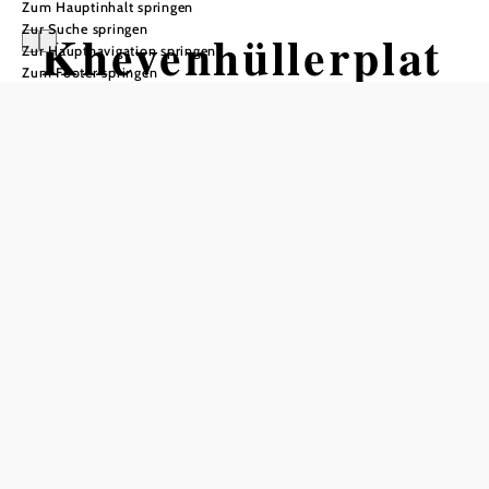
Zum Hauptinhalt springen
Zur Suche springen
Khevenhüllerplat
Zur Hauptnavigation springen
Zum Footer springen
z Weitersfeld
In Merkliste speichern
Einst stand auf diesem Platz ein Haus, dies konnte jedoch
von der Gemeinde angekauft, abgerissen und dieser Platz
gestaltet werden. 2006 bekam er auf Anregung des
Schlossherren Bongart aus Fronsburg den Namen
Khevenhüllerplatz. Der neue Brunnen wurde 2015
eingeweiht.