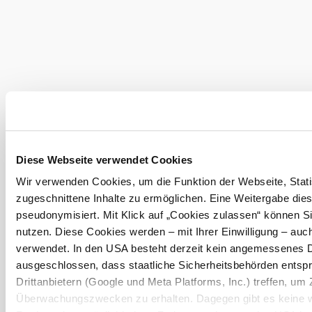
Urlaubsservice
Haben Sie Fragen? Wir helfen Ihnen gerne weiter.
+43 2822 54109
info@waldviertel.at
Prospekt bestellen
Newsletter abonnieren
Diese Webseite verwendet Cookies
Wir verwenden Cookies, um die Funktion der Webseite, Statis
Partner
Presse
Gruppenreisen
Newsletter
Podcast
Karriere
zugeschnittene Inhalte zu ermöglichen. Eine Weitergabe dies
Gemeindeservices
pseudonymisiert. Mit Klick auf „Cookies zulassen“ können S
Reise- und Stornobedingungen
Impressum
Datenschutz
nutzen. Diese Cookies werden – mit Ihrer Einwilligung – auch
LEADER
Haftungsausschluss
verwendet. In den USA besteht derzeit kein angemessenes D
ausgeschlossen, dass staatliche Sicherheitsbehörden ents
Drittanbietern (Google und Meta Platforms, Inc.) treffen, um 
Überwachungszwecken zu erhalten. Dagegen gibt es keine 