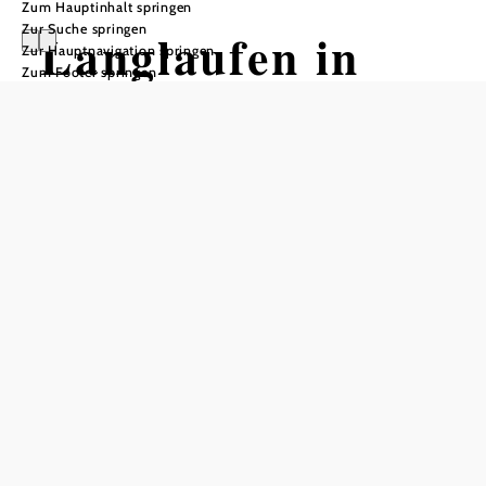
Zum Hauptinhalt springen
Zur Suche springen
Langlaufen in
Zur Hauptnavigation springen
Zum Footer springen
Ottenschlag
In Merkliste speichern
Ottenschlag bietet seinen Gästen auch im Winter
unvergessliche Urlaubseindrücke! Zum Langlaufen
inmitten den traumhaften Winterlandschaften stehen 3
Loipen bei ausreichend Naturschnee zur Verfügung.
Der Loipenstart befindet sich beim Florianiplatz, hinter
dem Feuerwehrhaus. Hier befindet sich auch ein
kostenloser Parkplatz.
Loipenübersicht: