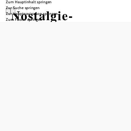
Zum Hauptinhalt springen
Zur Suche springen
Nostalgie-
Zur Hauptnavigation springen
Zum Footer springen
Schaugarten
Erika und Kurt
Pascher
In Merkliste speichern
Unweit der tschechischen Grenze hat Familie Pascher vor
über zwanzig Jahren ein Haus errichtet und begonnen, den
mit Brennnesseln und alten Obstbäumen bewachsenen
Garten naturnah zu gestalten. Als bei „Natur im Garten“
mit den ersten Wettbewerben begonnen wurde, war sich