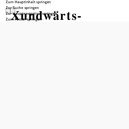
Zum Hauptinhalt springen
Zur Suche springen
Xundwärts-
Zur Hauptnavigation springen
Zum Footer springen
Parcour Groß
Gerungs - „Die
Bewegungsfreude
im
Motorikpark®“
In Merkliste speichern