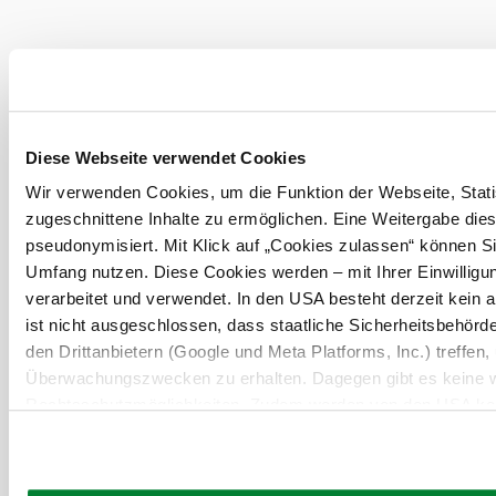
null
Urlaubsservice
Diese Webseite verwendet Cookies
Haben Sie Fragen? Wir helfen Ihnen gerne weiter.
Wir verwenden Cookies, um die Funktion der Webseite, Statis
+43 2822 54109
zugeschnittene Inhalte zu ermöglichen. Eine Weitergabe dies
info@waldviertel.at
pseudonymisiert. Mit Klick auf „Cookies zulassen“ können Si
Umfang nutzen. Diese Cookies werden – mit Ihrer Einwilligun
Prospekt bestellen
Newsletter abonnieren
verarbeitet und verwendet. In den USA besteht derzeit kei
ist nicht ausgeschlossen, dass staatliche Sicherheitsbehö
den Drittanbietern (Google und Meta Platforms, Inc.) treffen,
Partner
Presse
Gruppenreisen
Newsletter
Podcast
Karriere
Überwachungszwecken zu erhalten. Dagegen gibt es keine 
Gemeindeservices
Reise- und Stornobedingungen
Impressum
Datenschutz
Rechtsschutzmöglichkeiten. Zudem werden von den USA kein
LEADER
Haftungsausschluss
personenbezogener Daten gewährt. Wir geben nur Ihre IP-Ad
eindeutige Zuordnung möglich ist) sowie technische Informati
Endgerät und Bildschirmauflösung an Google bzw. an. Meta w