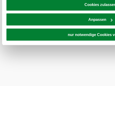
möglichen späteren Deaktivierung finden Sie in unserer
Dat
Cookies zulasse
Anpassen
Copyright ©
nur notwendige Cookies 