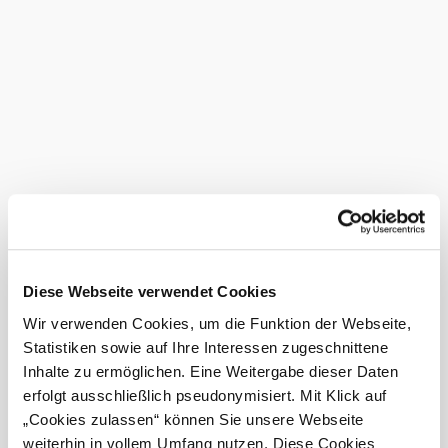
Wohnwagen, Wohnmobile, Van, Bus
Stellplatz B ~ 60 qm , Preise pro Nacht
Abstellplatz: € 28,70
Erwachsene € 8,00
Kinder 6 bis 15 Jahre: Kostenlos
©
Zeltplatz Halbinsel – Preise pro Nacht
Gut Ottenstein
Zeltplatz C (2-4 Personen): € 15,70
Erwachsene € 8,00
Kinder 6 bis 15 J. € 6,00
Ortstaxe: € 2,60 pro Person pro Nacht
Ortstaxe für Kinder bis 15 Jahre: Kostenlos
Ausstattung
Diese Webseite verwendet Cookies
Babyhochstuhl
Wir verwenden Cookies, um die Funktion der Webseite,
Grillplatz
Statistiken sowie auf Ihre Interessen zugeschnittene
Inhalte zu ermöglichen. Eine Weitergabe dieser Daten
Babywickelraum
erfolgt ausschließlich pseudonymisiert. Mit Klick auf
komplette Ausstattung
anzeigen
„Cookies zulassen“ können Sie unsere Webseite
weiterhin in vollem Umfang nutzen. Diese Cookies
Babyhochstuhl