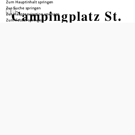
Zum Hauptinhalt springen
Zur Suche springen
Campingplatz St.
Zur Hauptnavigation springen
Zum Footer springen
Martin
Anfrage übermitteln
In Merkliste speichern
Der Campingplatz St. Martin befindet sich beim idyllisch
gelegenen Naturbadeteich, am Fuße des Wachtberges. Ein
Stromanschluss für die Wohnwägen oder Zelte ist
vorhanden. Besucher können sich am 18-Loch Golfplatz
im nahen Weitra oder auf einem der zwei