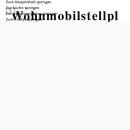
Zum Hauptinhalt springen
Zur Suche springen
Wohnmobilstellpl
Zur Hauptnavigation springen
Zum Footer springen
atz Eggenburg
Anfrage übermitteln
Öffnungszeiten
Ostern bis Allerheiligen
Auf Anfrage, gegen Voranmeldung - Winterbetrieb
möglich!