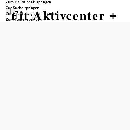
Zum Hauptinhalt springen
Zur Suche springen
Fit Aktivcenter +
Zur Hauptnavigation springen
Zum Footer springen
Restaurant
GmbH
Tisch telefonisch reservieren
In Merkliste speichern
Von Montag bis Freitag können Sie von 11:00-14:00 Uhr
zwischen zwei verschiedenen Menüs wählen, wovon eines