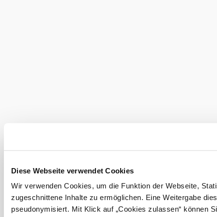
Suchradius
10 km
20 km
Urlaubsservice
Haben Sie Fragen? Wir helfen Ihnen gerne weiter.
+43 2822 54109
info@waldviertel.at
Prospekt bestellen
Newsletter abonnieren
Diese Webseite verwendet Cookies
Partner
Presse
Gruppenreisen
Newsletter
Podcast
Karriere
Wir verwenden Cookies, um die Funktion der Webseite, Statis
Gemeindeservices
Reise- und Stornobedingungen
Impressum
Datenschutz
zugeschnittene Inhalte zu ermöglichen. Eine Weitergabe dies
LEADER
Haftungsausschluss
pseudonymisiert. Mit Klick auf „Cookies zulassen“ können S