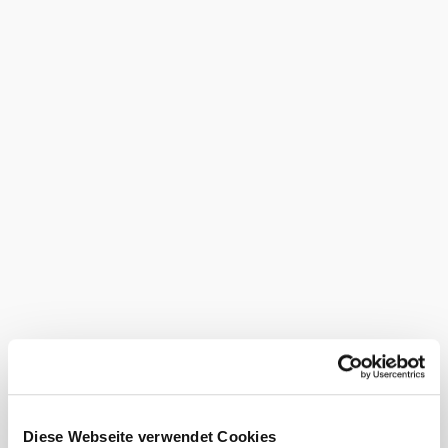
Temperaturen:
Wassertemperatur: 30°C
Raumtemperatur: 33°C
Das Becken:
Beckengröße: 8,5m x 12,5m
Beckentiefe: 1,20m – 1,60m
Öffnungszeiten:
Freitag: von 17:00 Uhr bis 20:00 Uhr
Samstag: von 15:00 Uhr bis 18:00 Uhr
In den Monaten Juli und August ist das Hallenbad
geschlossen!
Bei uns finden Sie auch
Diese Webseite verwendet Cookies
Hallenbad Dobersberg