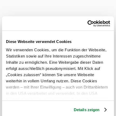
Busse willkommen
Bei uns finden Sie auch
Landgasthaus - Pension Weissenhofer KEG
Unterkunft
mehr erfahren
Das aktuelle Wetter in Rosenau
Diese Webseite verwendet Cookies
Schloss
Wir verwenden Cookies, um die Funktion der Webseite,
Statistiken sowie auf Ihre Interessen zugeschnittene
Heute, 10.08.2026
13° bis 31°
Inhalte zu ermöglichen. Eine Weitergabe dieser Daten
erfolgt ausschließlich pseudonymisiert. Mit Klick auf
bewölkt
„Cookies zulassen“ können Sie unsere Webseite
Windgeschwindigkeit
1,8 km/h
weiterhin in vollem Umfang nutzen. Diese Cookies
werden – mit Ihrer Einwilligung – auch von Drittanbietern
Morgen, 11.08.2026
18° bis 28°
in den USA verarbeitet und verwendet. In den USA
besteht derzeit kein angemessenes Datenschutzniveau,
bewölkt
und es ist nicht ausgeschlossen, dass staatliche
Windgeschwindigkeit
2,3 km/h
Details zeigen
Sicherheitsbehörden entsprechende Anordnungen