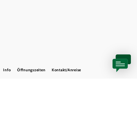
Partner
Presse
Gruppenreisen
Newsletter
Podcast
Karriere
Gemeindeservices
Reise- und Stornobedingungen
Impressum
Datenschutz
LEADER
Haftungsausschluss
Info
Öffnungszeiten
Kontakt/Anreise
Copyright ©