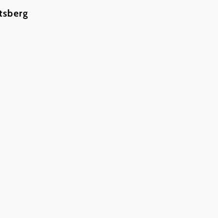
tsberg
©
LOISIUM
In Merkliste speichern