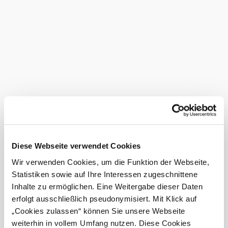
handgemachten Brot-, Gebäck- und Mehlspeisen-
Variationen.
Bei uns finden Sie auch
Pension Schäfer KG
Unterkunft
mehr erfahren
Das aktuelle Wetter in Albrechtsberg
an der Großen Krems
Heute, 09.08.2026
15° bis 28°
Diese Webseite verwendet Cookies
hauptsächlich klar
Wir verwenden Cookies, um die Funktion der Webseite,
Windgeschwindigkeit
1,5 km/h
Statistiken sowie auf Ihre Interessen zugeschnittene
Inhalte zu ermöglichen. Eine Weitergabe dieser Daten
Morgen, 10.08.2026
19° bis 31°
erfolgt ausschließlich pseudonymisiert. Mit Klick auf
„Cookies zulassen“ können Sie unsere Webseite
leichter Regen
weiterhin in vollem Umfang nutzen. Diese Cookies
Windgeschwindigkeit
2,3 km/h