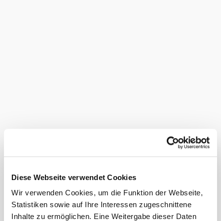
geeignet für Rollstuhlfahrer
Kinderspielplatz im Freien
rollstuhlgerechte WC-Anlage
Terrasse/Gastgarten
Bankomatkassa
Busse willkommen
E-Bike Ladestation
Hunde erlaubt
Kreditkarten akzeptiert
Parkplatz
Picknickservice
warme Speisen erhältlich
Diese Webseite verwendet Cookies
WLAN
Wir verwenden Cookies, um die Funktion der Webseite,
Ladestation für Elektrofahrzeuge
Statistiken sowie auf Ihre Interessen zugeschnittene
©
Stift Altenburg
vegetarische Speisen erhältlich
Inhalte zu ermöglichen. Eine Weitergabe dieser Daten