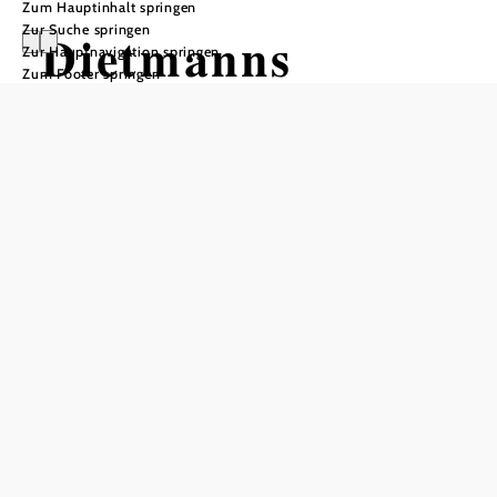
Zum Hauptinhalt springen
Zur Suche springen
Dietmanns
Zur Hauptnavigation springen
Zum Footer springen
In Merkliste speichern
Die Marktgemeinde Dietmanns liegt in 625 m Seehöhe am
Südhang des Buchberges in einer hügeligen waldreichen
Gegend. Vom Buchberg und vom Predigtstuhl, der mit 718
m die höchste Erhebung der Umgebung ist, hat man an
schönen klaren Tagen einen wunderbaren Ausblick, der
sogar bis zum Schneeberg, zur Rax und nach Südmähren
reicht. Herrliche Nadelwälder und die sanfthügelige
Landschaft laden Naturliebhaber abseits vom
Massentourismus zum Wandern und Radfahren ein. Für
Wanderer stehen ausgedehnte, sehr gut markierte
Wanderwege zur Verfügung, Radfahrer können auf
ausgebauten und vom Verkehr kaum belasteten Straßen
ihrem Vergnügen nachkommen. In unserem angenehmen