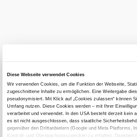
Umgebung erkunden
Ausflugsziele, Hotels, Touren und mehr
Suchradius
10 km
20 km
Diese Webseite verwendet Cookies
null
Wir verwenden Cookies, um die Funktion der Webseite, Statis
zugeschnittene Inhalte zu ermöglichen. Eine Weitergabe dies
pseudonymisiert. Mit Klick auf „Cookies zulassen“ können Si
Umfang nutzen. Diese Cookies werden – mit Ihrer Einwilligun
verarbeitet und verwendet. In den USA besteht derzeit kei
Urlaubsservice
es ist nicht ausgeschlossen, dass staatliche Sicherheitsb
Haben Sie Fragen? Wir helfen Ihnen gerne weiter.
gegenüber den Drittanbietern (Google und Meta Platforms, Inc
+43 2822 54109
Kontroll- und Überwachungszwecken zu erhalten. Dagegen g
info@waldviertel.at