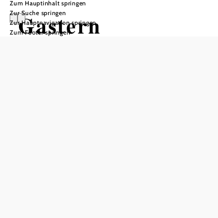
Zum Hauptinhalt springen
Zur Suche springen
Gastern
Zur Hauptnavigation springen
Zum Footer springen
In Merkliste speichern
Die Marktgemeinde Gastern im Bezirk Waidhofen an der
Thaya wurde nach dem oberösterreichischen Stift Garsten
benannt, das 1177 erstmals urkundlich erwähnt wurde. Das
Gemeindegebiet umfasst die Ortschaften Frühwärts,
Garolden, Gastern, Immenschlag, Kleinmotten,
Kleinzwettl, Ruders, Weißenbach und Wiesmaden – sowie
die Dörfer Alm, Grünau und Harmes. Unweit von Gastern
befinden sich die Wagnermühle und die Triglasmühle.
Beschauliche Wanderwege, weite Wiesen und Postkarten-
Panoramen bestimmen die Landschaft – und versprechen
naturnahen Urlaub inmitten der Stille des nördlichen
Waldviertels.