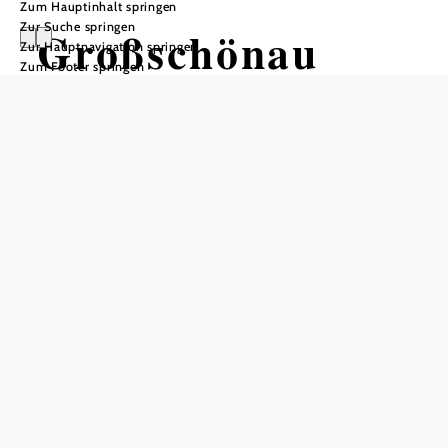
Zum Hauptinhalt springen
Zur Suche springen
Großschönau
Zur Hauptnavigation springen
Zum Footer springen
Öffnungszeiten
Montag - Freitag 8:00 bis 12:00 und 13:00 bis
18:00Samstag 8:30 bis 12:30Sonntag 8:30 bis 12:00
In Merkliste speichern
Herzlich Willkommen in Großschönau!
Entdecken Sie unsere
und tanken Sie
5 Energie–Erlebnissen
Kraft & Energie am
, wandern
Kraftpol GROSS5CHÖNAU