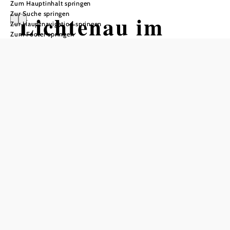
Zum Hauptinhalt springen
Zur Suche springen
Lichtenau im
Zur Hauptnavigation springen
Zum Footer springen
Waldviertel
Öffnungszeiten
Montag
07:45 - 11:45 Uhr
Dienstag
15:00 - 19:00 Uhr
Mittwoch
07:45 - 11:45 Uhr
Donnerstag
07:45 - 11:45 Uhr
Freitag
07:45 - 11:45 Uhr
Samstag
geschlossen
Sonntag
geschlossen
An Wochenenden und Feiertagen geschlossen.