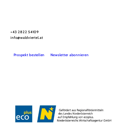
Urlaubsservice
Haben Sie Fragen? Wir helfen Ihnen gerne weiter.
+43 2822 54109
info@waldviertel.at
Prospekt bestellen
Newsletter abonnieren
Partner
Presse
Gruppenreisen
Newsletter
Podcast
Karriere
Gemeindeservices
Reise- und Stornobedingungen
Impressum
Datenschutz
LEADER
Haftungsausschluss