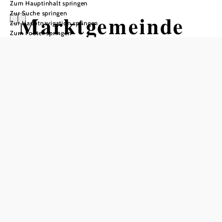
Zum Hauptinhalt springen
Zur Suche springen
Marktgemeinde
Zur Hauptnavigation springen
Zum Footer springen
Ludweis-Aigen
Öffnungszeiten
Geöffnet von 01.01. bis 31.12.
In Merkliste speichern
Eine Gemeinde zum Erholen, Radfahren, Wandern....
Die Marktgemeinde Ludweis-Aigen im Bezirk Waidhofen