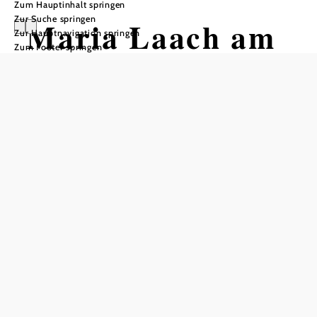
Zum Hauptinhalt springen
Zur Suche springen
Maria Laach am
Zur Hauptnavigation springen
Zum Footer springen
Jauerling
In Merkliste speichern
Die Marktgemeinde Maria Laach am Jauerling im Bezirk
Krems-Land liegt inmitten des Naturparks Jauerling-
Wachau. Dem Ort wird eine rund tausendjährige
Wallfahrtstradition zugeschrieben. Heute pilgern
Wallfahrer, Familien und Sportler gleichermaßen in das
idyllische Erholungsdorf. Schöne Sehenswürdigkeiten und
erholsame Wanderwege laden zum Kurzurlaub ein – weit
weg von städtischem Trubel, Verkehrslärm und Stress.
Maria Laach: Die Seele baumeln lassen im Naturpark