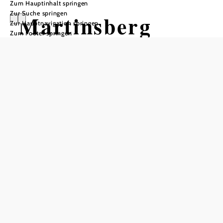
Zum Hauptinhalt springen
Zur Suche springen
Martinsberg
Zur Hauptnavigation springen
Zum Footer springen
In Merkliste speichern
Die Marktgemeinde Martinsberg liegt auf einer Seehöhe
von 825 m inmitten der wunderschönen Wiesen und
Wälder des Waldviertels.
Zahlreiche Wanderwege und Mountainbikestrecken in der
Umgebung von Martinsberg laden zu sportlicher
Betätigung und zum Genießen der Natur ein.
Zu den besonderen Sehenswürdigkeiten zählen unter
anderem das Astronomische Zentrum Martinsberg
(AZM), die Pfarrkirche Martinsberg und der Edlesberger
See. Unsere kleinen Gäste können sich nach Lust und
Laune auf dem großen Spielplatz direkt in Martinsberg