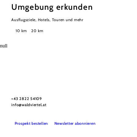
Umgebung erkunden
Ausflugsziele, Hotels, Touren und mehr
Suchradius
10 km
20 km
null
Urlaubsservice
Haben Sie Fragen? Wir helfen Ihnen gerne weiter.
+43 2822 54109
info@waldviertel.at
Prospekt bestellen
Newsletter abonnieren