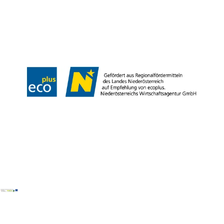
Partner
Presse
Gruppenreisen
Newsletter
Podcast
Karriere
Gemeindeservices
Reise- und Stornobedingungen
Impressum
Datenschutz
LEADER
Haftungsausschluss
Copyright ©