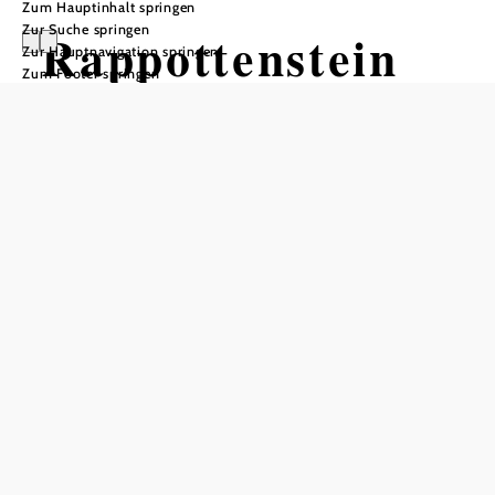
Zum Hauptinhalt springen
Zur Suche springen
Rappottenstein
Zur Hauptnavigation springen
Zum Footer springen
Öffnungszeiten
Montag
08:00 - 12:00 Uhr
Dienstag
08:00 - 12:00 Uhr
Mittwoch
08:00 - 12:00 Uhr
Donnerstag
08:00 - 12:00 Uhr
Freitag
08:00 - 12:00 Uhr
Samstag
geschlossen
Sonntag
geschlossen
In Merkliste speichern