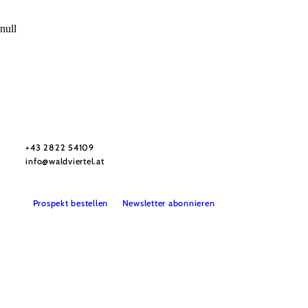
null
Urlaubsservice
Haben Sie Fragen? Wir helfen Ihnen gerne weiter.
+43 2822 54109
info@waldviertel.at
Prospekt bestellen
Newsletter abonnieren
Partner
Presse
Gruppenreisen
Newsletter
Podcast
Karriere
Gemeindeservices
Reise- und Stornobedingungen
Impressum
Datenschutz
LEADER
Haftungsausschluss