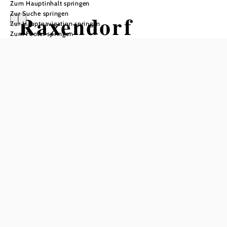
Zum Hauptinhalt springen
Zur Suche springen
Raxendorf
Zur Hauptnavigation springen
Zum Footer springen
Öffnungszeiten
Mo - Fr 8.00 - 11.00
In Merkliste speichern
Raxendorf im Bezirk Melk liegt eingebettet in einer
wunderschönen Hügellandschaft – zwischen dem
Westhang des Jauerlings und dem Waldviertler
Hochplateau. Über 30 Ortschaften und Einzelhof-
Ansiedlungen sind über das gesamte Gemeindegebiet