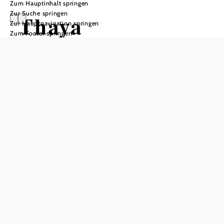
Zum Hauptinhalt springen
Zur Suche springen
Thaya
Zur Hauptnavigation springen
Zum Footer springen
In Merkliste speichern
Gutes Wetter, schöne Auszeit: Die Marktgemeinde Thaya
liegt im klima- und sonnenbegünstigten Thayatal.
Liebliche Landschaften, gepflegte Ortsbilder und herzliche
Gastlichkeit prägen die Atmosphäre in dem Wohlfühl-Ort,
der von der Deutschen Thaya durchflossen wird. Zum
Gemeindegebiet zählen dabei die Katastralgemeinden
Eggmanns, Großgerharts, Jarolden, Nieder- und
Oberedlitz, Peigarten, Ranzles, Schirnes – und natürlich
Thaya. Überall laden familientaugliche Ausflugsziele und
herrliche Wanderwege zum genussvollen Urlauben im
nördlichen Waldviertel ein.