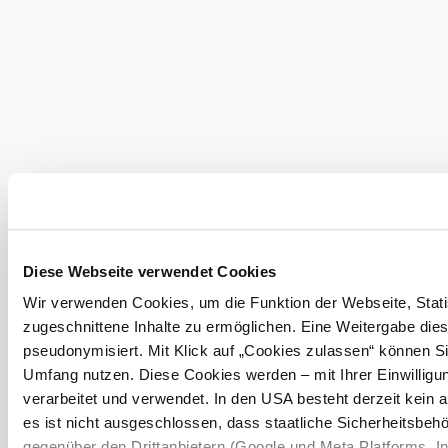
Haupts
mehr e
Umgebung erkunden
Ausflugsziele, Hotels, Touren und mehr
Suchradius
10 km
20 km
Diese Webseite verwendet Cookies
Wir verwenden Cookies, um die Funktion der Webseite, Statis
zugeschnittene Inhalte zu ermöglichen. Eine Weitergabe dies
pseudonymisiert. Mit Klick auf „Cookies zulassen“ können Si
Umfang nutzen. Diese Cookies werden – mit Ihrer Einwilligun
verarbeitet und verwendet. In den USA besteht derzeit kei
Urlaubsservice
es ist nicht ausgeschlossen, dass staatliche Sicherheitsb
Haben Sie Fragen? Wir helfen Ihnen gerne weiter.
gegenüber den Drittanbietern (Google und Meta Platforms, Inc