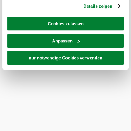
und es ist nicht ausgeschlossen, dass staatliche
Details zeigen
Sicherheitsbehörden entsprechende Anordnungen
gegenüber den Drittanbietern (Google und Meta
Platforms, Inc.) treffen, um Zugriff auf Daten zu Kontroll-
Cookies zulassen
und Überwachungszwecken zu erhalten. Dagegen gibt es
keine wirksamen Rechtsbehelfe und
Anpassen
Rechtsschutzmöglichkeiten. Zudem werden von den
USA keine geeigneten Garantien für den Schutz
personenbezogener Daten gewährt. Wir geben nur Ihre
nur notwendige Cookies verwenden
IP-Adresse (in gekürzter Form, sodass keine eindeutige
Zuordnung möglich ist) sowie technische Informationen
wie Browser, Internetanbieter, Endgerät und
Bildschirmauflösung an Google bzw. an. Meta weiter.
Weitere Details zu Cookies und einer möglichen späteren
Deaktivierung finden Sie in unserer
Datenschutzerklärung
.