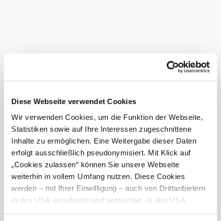
Entdecken Sie mehr
©
Waldenstein
Gastronomie
Unterkünfte
Freizeit
Touren
Produzenten
Infr
Diese Webseite verwendet Cookies
Wir verwenden Cookies, um die Funktion der Webseite,
Statistiken sowie auf Ihre Interessen zugeschnittene
Inhalte zu ermöglichen. Eine Weitergabe dieser Daten
erfolgt ausschließlich pseudonymisiert. Mit Klick auf
„Cookies zulassen“ können Sie unsere Webseite
weiterhin in vollem Umfang nutzen. Diese Cookies
werden – mit Ihrer Einwilligung – auch von Drittanbietern
in den USA verarbeitet und verwendet. In den USA
besteht derzeit kein angemessenes Datenschutzniveau,