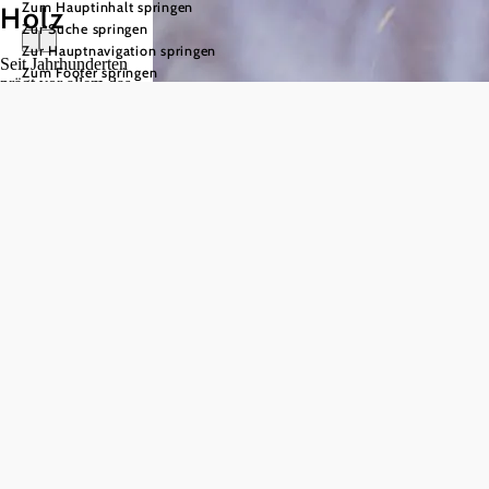
Zum Hauptinhalt springen
Holz
Zur Suche springen
Zur Hauptnavigation springen
Seit Jahrhunderten
Zum Footer springen
prägt vor allem das
im
Holzhandwerk
Waldviertel die
Region. Kein Wunder
– schließlich ist sie
reich an
Naturwäldern. Aus
dem lebendigen
Rohstoff entstehen
handgefertigte
Möbelstücke, Vasen,
Kochutensilien,
Dekokugeln und
hauchdünne Blumen,
die jedes Zuhause
bereichern.
Hier erleben Sie
regionale
Handwerkskunst
hautnah – und