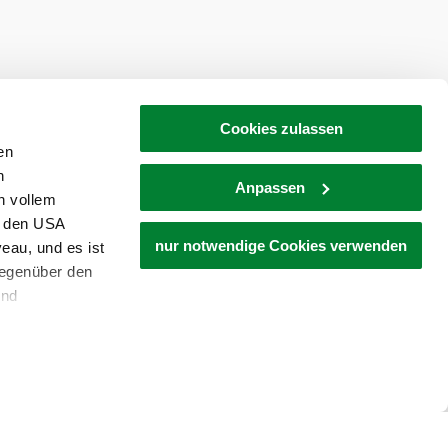
tellen
Newsletter abonnieren
Cookies zulassen
en
h
Anpassen
n vollem
n den USA
nur notwendige Cookies verwenden
eau, und es ist
gegenüber den
und
den Schutz
dass keine
ieter, Endgerät
einer möglichen