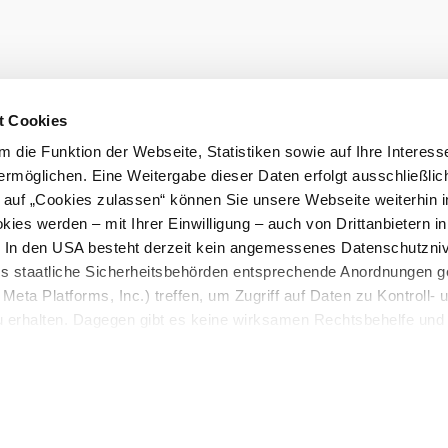
eiter.
Prospekt bes
t Cookies
ast
Karriere
Gemeindeservices
 die Funktion der Webseite, Statistiken sowie auf Ihre Interess
atenschutz
LEADER
ermöglichen. Eine Weitergabe dieser Daten erfolgt ausschließlic
k auf „Cookies zulassen“ können Sie unsere Webseite weiterhin i
ies werden – mit Ihrer Einwilligung – auch von Drittanbietern i
. In den USA besteht derzeit kein angemessenes Datenschutzniv
ss staatliche Sicherheitsbehörden entsprechende Anordnungen 
Meta Platforms, Inc.) treffen, um Zugriff auf Daten zu Kontroll- 
rhalten. Dagegen gibt es keine wirksamen Rechtsbehelfe und
n. Zudem werden von den USA keine geeigneten Garantien für 
ewährt. Wir geben nur Ihre IP-Adresse (in gekürzter Form, so
ch ist) sowie technische Informationen wie Browser, Internetanb
n Google bzw. an. Meta weiter. Weitere Details zu Cookies und 
nden Sie in unserer
Datenschutzerklärung
.