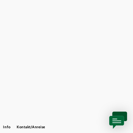
Gemeindeservices
Reise- und Stornobedingungen
Impressum
Datenschutz
LEADER
Haftungsausschluss
Copyright ©
Info
Kontakt/Anreise