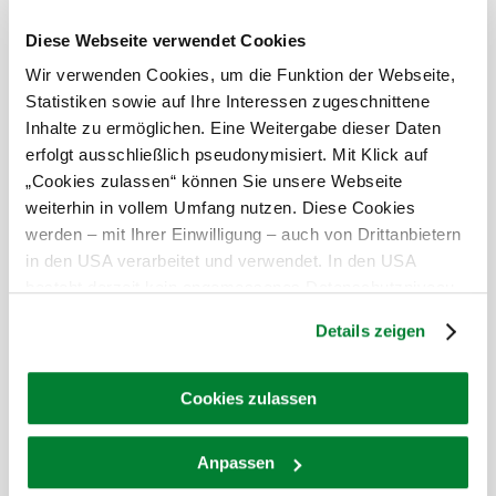
noch zahlreiche abenteuerliche Angebote, wie
beispielsweise das Amethyst Schürfen, für Abwechslung
Diese Webseite verwendet Cookies
und Unterhaltung.
Wir verwenden Cookies, um die Funktion der Webseite,
Informieren Sie sich über spezielle Angebote des
Tipp:
Statistiken sowie auf Ihre Interessen zugeschnittene
Bahnfahrens mit dem Fahrrad – entspannt einsteigen und
Inhalte zu ermöglichen. Eine Weitergabe dieser Daten
erholt losradeln!
erfolgt ausschließlich pseudonymisiert. Mit Klick auf
Das aktuelle Wetter in Limberg
„Cookies zulassen“ können Sie unsere Webseite
weiterhin in vollem Umfang nutzen. Diese Cookies
werden – mit Ihrer Einwilligung – auch von Drittanbietern
Heute, 10.08.2026
19° bis 34°
in den USA verarbeitet und verwendet. In den USA
besteht derzeit kein angemessenes Datenschutzniveau,
bewölkt
Windgeschwindigkeit
1,6 km/h
und es ist nicht ausgeschlossen, dass staatliche
Details zeigen
Sicherheitsbehörden entsprechende Anordnungen
Morgen, 11.08.2026
21° bis 29°
gegenüber den Drittanbietern (Google und Meta
Platforms, Inc.) treffen, um Zugriff auf Daten zu Kontroll-
Cookies zulassen
teilweise bewölkt
und Überwachungszwecken zu erhalten. Dagegen gibt es
Windgeschwindigkeit
3,2 km/h
keine wirksamen Rechtsbehelfe und
Anpassen
Rechtsschutzmöglichkeiten. Zudem werden von den