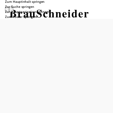
Zum Hauptinhalt springen
Zur Suche springen
BrauSchneider
Zur Hauptnavigation springen
Zum Footer springen
In Merkliste speichern
Den "Stoff, aus dem echte Biere sind" können Sie in der
Privatbrauerei BrauSchneider entdecken. Probieren Sie die
außergewöhnlichen und mit viel Liebe zum Handwerk
gebrauten Craft-Biere wie etwa das Hanfbier oder das
India Pale Ale und erfahren Sie im Gespräch mit dem
BrauSchneiderTeam mehr über die Philosophie, die
dahinter steckt. Dazu gibt´s passende Schmankerl und
Spezialitäten aus der Region. Das 2017errichtete
Brauereigebäude beeindruckt nicht nur durch seine
moderne Architektur, sondern auch durch innovative
Sudhaustechnik und eines der nachhaltigsten
Brauverfahren mit Solartechnik. Samstags um 14 Uhr oder
gegen Voranmeldung werden Führungen in kleinen